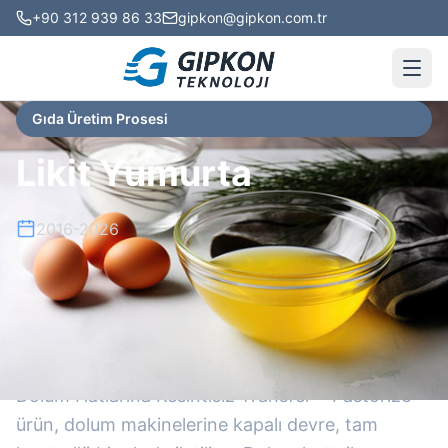
+90 312 939 86 33
gipkon@gipkon.com.tr
Gıda Üretim Prosesi
Likit Yumurta
2016-2026
Proje Hakkında
Dolum Hatlarına Kesintisiz Transfer • Pastörize
ürün, dolum makinelerine kapalı devre, tam